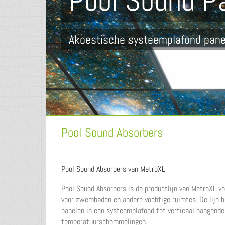
Pool Sound P
Akoestische systeemplafond pane
Pool Sound Absorbers
Pool Sound Absorbers van MetroXL
Pool Sound Absorbers is de productlijn van MetroXL v
voor zwembaden en andere vochtige ruimtes. De lijn 
panelen in een systeemplafond tot verticaal hangende
temperatuurschommelingen.