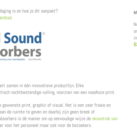
ging is en hoe je dit aanpakt?
M
wembad
.
N
o
i
5
eit samen in één innovatieve productlijn. Elke
sch vochtbestendige vulling, voorzien van een naadloze print.
gewenste print, graphic of visual. Het is een zeer fraaie en
aan de ruimte te geven en daarbij zijn geen breek of
bsorbers is dé manier om op eenvoudige wijze de
akoestiek van
iger voor het personeel maar ook voor de bezoekers.