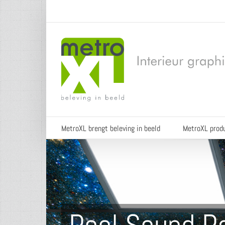
Ga
naar
inhoud
MetroXL brengt beleving in beeld
MetroXL prod