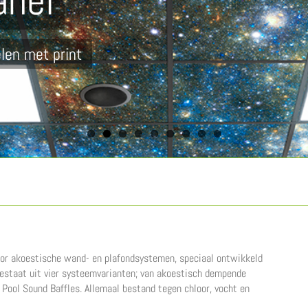
anel
len met print
oor akoestische wand- en plafondsystemen, speciaal ontwikkeld
bestaat uit vier systeemvarianten; van akoestisch dempende
 Pool Sound Baffles. Allemaal bestand tegen chloor, vocht en